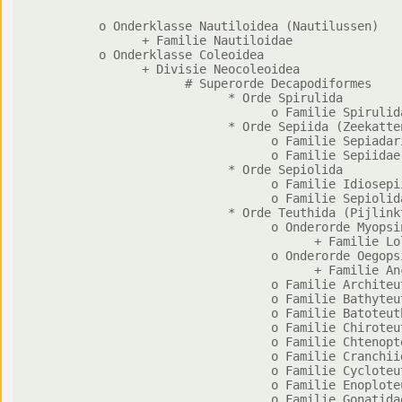
        o Onderklasse Nautiloidea (Nautilussen)

              + Familie Nautiloidae

        o Onderklasse Coleoidea

              + Divisie Neocoleoidea

                    # Superorde Decapodiformes

                          * Orde Spirulida

                                o Familie Spirulida
                          * Orde Sepiida (Zeekatten
                                o Familie Sepiadari
                                o Familie Sepiidae

                          * Orde Sepiolida

                                o Familie Idiosepii
                                o Familie Sepiolida
                          * Orde Teuthida (Pijlinkt
                                o Onderorde Myopsin
                                      + Familie Lol
                                o Onderorde Oegopsi
                                      + Familie Anc
                                o Familie Architeu
                                o Familie Bathyteut
                                o Familie Batoteuth
                                o Familie Chiroteut
                                o Familie Chtenopte
                                o Familie Cranchiid
                                o Familie Cycloteut
                                o Familie Enoploteu
                                o Familie Gonatidae