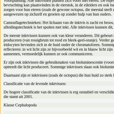
Voortplanting: Alle inktvissen planten zich voort met eieren. De ei
bevruchting kan plaatsvinden in de eierstok, in de eileiders en ook 
zorgen voor hun eieren (zoals de gewone octopus, die meestal sterft d
aangewezen op zichzelf en groeien op zonder hulp van hun ouders.
Camouflagetechnieken: Het lichaam van de inktvis is zacht en broos,
afleidingstechniek is het spuiten met inkt. Alle inktvissen kunnen dit
De meeste inktvissen kunnen ook van kleur veranderen. Dit gebeurt 
produceren (van rossigbruin tot rood en bleek-geel-oranje). Verder g
iridocyten bevinden zich in de huid onder de chromatoforen. Sommige
reflecteren: in wit licht zijn ze bijvoorbeeld wit en in blauw licht 
aannemen, vermoedelijk kunnen ze ook communiceren.
Er zijn ook inktvissen die gebruikmaken van bioluminescentie (voorna
optreedt die licht produceert. Sommige inktvissen slaan ook biolumi
Daarnaast zijn er inktvissen (zoals de octopus) die hun huid zo ste
Classificatie van de levende inktvissen:
De hogere classificatie van de inktvissen is erg onstabiel en verschi
die stamt uit 2001.
Klasse Cephalopoda