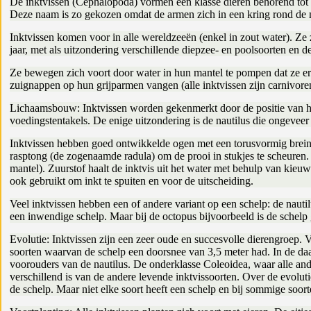
De inktvissen (Cephalopoda) vormen een klasse dieren behorend tot 
Deze naam is zo gekozen omdat de armen zich in een kring rond de 
Inktvissen komen voor in alle wereldzeeën (enkel in zout water). Ze 
jaar, met als uitzondering verschillende diepzee- en poolsoorten en 
Ze bewegen zich voort door water in hun mantel te pompen dat ze er 
zuignappen op hun grijparmen vangen (alle inktvissen zijn carnivor
Lichaamsbouw: Inktvissen worden gekenmerkt door de positie van h
voedingstentakels. De enige uitzondering is de nautilus die ongeveer
Inktvissen hebben goed ontwikkelde ogen met een torusvormig brein
rasptong (de zogenaamde radula) om de prooi in stukjes te scheuren. 
mantel). Zuurstof haalt de inktvis uit het water met behulp van kie
ook gebruikt om inkt te spuiten en voor de uitscheiding.
Veel inktvissen hebben een of andere variant op een schelp: de nauti
een inwendige schelp. Maar bij de octopus bijvoorbeeld is de schelp
Evolutie: Inktvissen zijn een zeer oude en succesvolle dierengroep.
soorten waarvan de schelp een doorsnee van 3,5 meter had. In de da
voorouders van de nautilus. De onderklasse Coleoidea, waar alle ander
verschillend is van de andere levende inktvissoorten. Over de evoluti
de schelp. Maar niet elke soort heeft een schelp en bij sommige soort