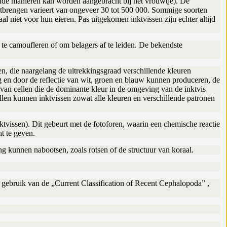
lende manieren kan worden aangebracht bij het vrouwtje). De
oortbrengen varieert van ongeveer 30 tot 500 000. Sommige soorten
l niet voor hun eieren. Pas uitgekomen inktvissen zijn echter altijd
te camoufleren of om belagers af te leiden. De bekendste
n, die naargelang de uitrekkingsgraad verschillende kleuren
ng en door de reflectie van wit, groen en blauw kunnen produceren, de
van cellen die de dominante kleur in de omgeving van de inktvis
ellen kunnen inktvissen zowat alle kleuren en verschillende patronen
ktvissen). Dit gebeurt met de fotoforen, waarin een chemische reactie
t te geven.
g kunnen nabootsen, zoals rotsen of de structuur van koraal.
kt gebruik van de „Current Classification of Recent Cephalopoda” ,