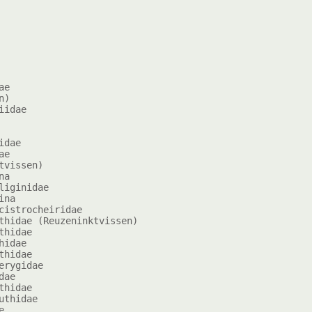
e

)

idae

dae

e

vissen)

a

iginidae

na

istrocheiridae

thidae (Reuzeninktvissen)

hidae

idae

hidae

rygidae

ae

hidae

thidae


