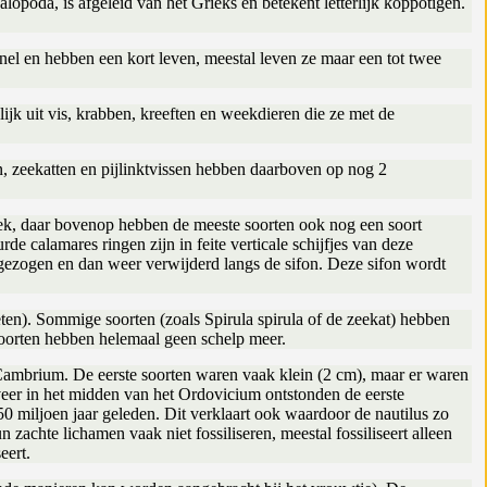
oda, is afgeleid van het Grieks en betekent letterlijk koppotigen.
snel en hebben een kort leven, meestal leven ze maar een tot twee
jk uit vis, krabben, kreeften en weekdieren die ze met de
zeekatten en pijlinktvissen hebben daarboven op nog 2
ek, daar bovenop hebben de meeste soorten ook nog een soort
e calamares ringen zijn in feite verticale schijfjes van deze
 gezogen en dan weer verwijderd langs de sifon. Deze sifon wordt
eten). Sommige soorten (zoals Spirula spirula of de zeekat) hebben
 soorten hebben helemaal geen schelp meer.
t Cambrium. De eerste soorten waren vaak klein (2 cm), maar er waren
eer in het midden van het Ordovicium ontstonden de eerste
50 miljoen jaar geleden. Dit verklaart ook waardoor de nautilus zo
zachte lichamen vaak niet fossiliseren, meestal fossiliseert alleen
eert.