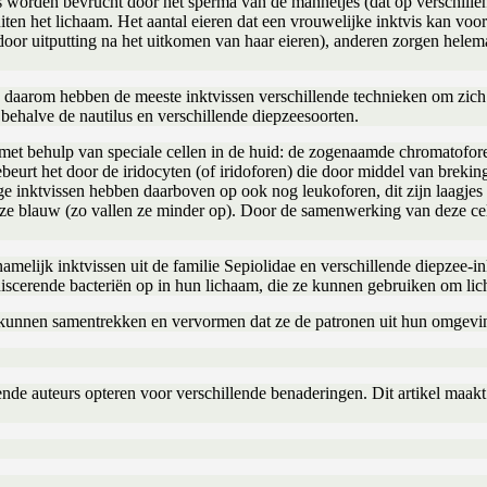
tjes worden bevrucht door het sperma van de mannetjes (dat op verschil
buiten het lichaam. Het aantal eieren dat een vrouwelijke inktvis kan v
oor uitputting na het uitkomen van haar eieren), anderen zorgen helemaa
 daarom hebben de meeste inktvissen verschillende technieken om zich 
, behalve de nautilus en verschillende diepzeesoorten.
met behulp van speciale cellen in de huid: de zogenaamde chromatofore
ebeurt het door de iridocyten (of iridoforen) die door middel van breki
 inktvissen hebben daarboven op ook nog leukoforen, dit zijn laagjes 
zijn ze blauw (zo vallen ze minder op). Door de samenwerking van deze c
melijk inktvissen uit de familie Sepiolidae en verschillende diepzee-in
niscerende bacteriën op in hun lichaam, die ze kunnen gebruiken om lich
rk kunnen samentrekken en vervormen dat ze de patronen uit hun omgevin
llende auteurs opteren voor verschillende benaderingen. Dit artikel maa