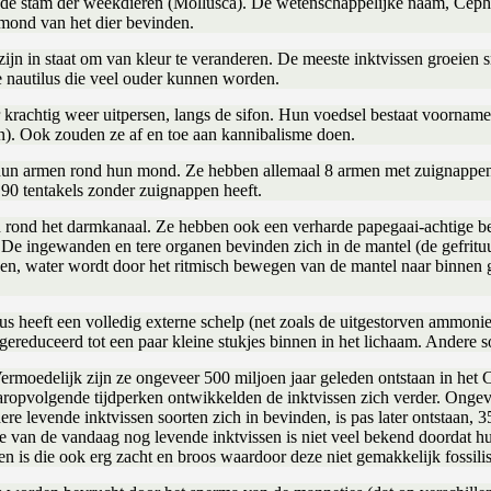
de stam der weekdieren (Mollusca). De wetenschappelijke naam, Cephalop
mond van het dier bevinden.
zijn in staat om van kleur te veranderen. De meeste inktvissen groeien 
de nautilus die veel ouder kunnen worden.
krachtig weer uitpersen, langs de sifon. Hun voedsel bestaat voornameli
en). Ook zouden ze af en toe aan kannibalisme doen.
un armen rond hun mond. Ze hebben allemaal 8 armen met zuignappen, 
 90 tentakels zonder zuignappen heeft.
 rond het darmkanaal. Ze hebben ook een verharde papegaai-achtige b
De ingewanden en tere organen bevinden zich in de mantel (de gefrituurd
uwen, water wordt door het ritmisch bewegen van de mantel naar binnen
lus heeft een volledig externe schelp (net zoals de uitgestorven ammoni
 gereduceerd tot een paar kleine stukjes binnen in het lichaam. Andere
 Vermoedelijk zijn ze ongeveer 500 miljoen jaar geleden ontstaan in he
aropvolgende tijdperken ontwikkelden de inktvissen zich verder. Ongev
e levende inktvissen soorten zich in bevinden, is pas later ontstaan, 3
e van de vandaag nog levende inktvissen is niet veel bekend doordat hun 
en is die ook erg zacht en broos waardoor deze niet gemakkelijk fossilis